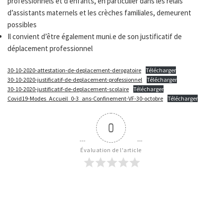
professionnels et d’enfants, en particulier dans les relais
d’assistants maternels et les crèches familiales, demeurent
possibles
Il convient d’être également muni.e de son justificatif de
déplacement professionnel
30-10-2020-attestation-de-deplacement-derogatoire
Télécharger
30-10-2020-justificatif-de-deplacement-professionnel
Télécharger
30-10-2020-justificatif-de-deplacement-scolaire
Télécharger
Covid19-Modes_Accueil_0-3_ans-Confinement-VF-30-octobre
Télécharger
0
Évaluation de l'article