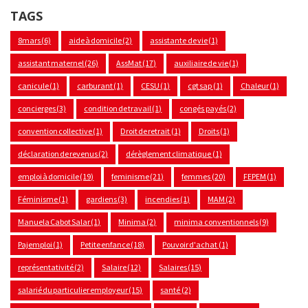
TAGS
8mars
(6)
aide à domicile
(2)
assistante de vie
(1)
assistant maternel
(26)
AssMat
(17)
auxiliaire de vie
(1)
canicule
(1)
carburant
(1)
CESU
(1)
cgt sap
(1)
Chaleur
(1)
concierges
(3)
condition de travail
(1)
congés payés
(2)
convention collective
(1)
Droit de retrait
(1)
Droits
(1)
déclaration de revenus
(2)
dérèglement climatique
(1)
emploi à domicile
(19)
feminisme
(21)
femmes
(20)
FEPEM
(1)
Féminisme
(1)
gardiens
(3)
incendies
(1)
MAM
(2)
Manuela Cabot Salar
(1)
Minima
(2)
minima conventionnels
(9)
Pajemploi
(1)
Petite enfance
(18)
Pouvoir d'achat
(1)
représentativité
(2)
Salaire
(12)
Salaires
(15)
salarié du particulier employeur
(15)
santé
(2)