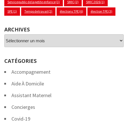
Service public de la petite enfance
(1)
SMIC
(2)
SMIC 2026
(1)
SPE
(1)
Temps de travail
(2)
élections TPE
(6)
élection TPE
(3)
ARCHIVES
Archives
CATÉGORIES
Accompagnement
Aide À Domicile
Assistant Maternel
Concierges
Covid-19