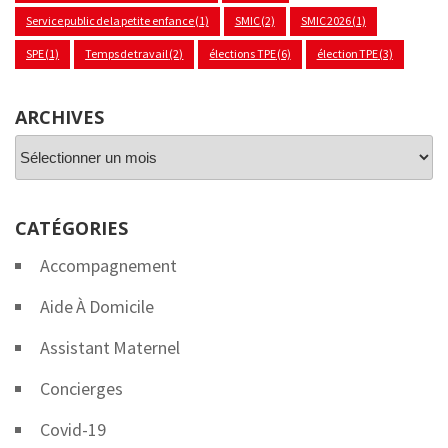
Service public de la petite enfance
(1)
SMIC
(2)
SMIC 2026
(1)
SPE
(1)
Temps de travail
(2)
élections TPE
(6)
élection TPE
(3)
ARCHIVES
Archives
CATÉGORIES
Accompagnement
Aide À Domicile
Assistant Maternel
Concierges
Covid-19