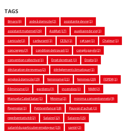
TAGS
8mars
(6)
aide à domicile
(2)
assistante de vie
(1)
assistant maternel
(26)
AssMat
(17)
auxiliaire de vie
(1)
canicule
(1)
carburant
(1)
CESU
(1)
cgt sap
(1)
Chaleur
(1)
concierges
(3)
condition de travail
(1)
congés payés
(2)
convention collective
(1)
Droit de retrait
(1)
Droits
(1)
déclaration de revenus
(2)
dérèglement climatique
(1)
emploi à domicile
(19)
feminisme
(21)
femmes
(20)
FEPEM
(1)
Féminisme
(1)
gardiens
(3)
incendies
(1)
MAM
(2)
Manuela Cabot Salar
(1)
Minima
(2)
minima conventionnels
(9)
Pajemploi
(1)
Petite enfance
(18)
Pouvoir d'achat
(1)
représentativité
(2)
Salaire
(12)
Salaires
(15)
salarié du particulier employeur
(15)
santé
(2)