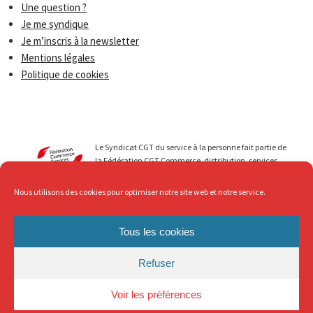
Une question ?
Je me syndique
Je m’inscris à la newsletter
Mentions légales
Politique de cookies
Le Syndicat CGT du service à la personne fait partie de
la Fédération CGT Commerce, distribution, services.
Nous menons avec vous des luttes qui permettent de
faire progresser les droits de tous les travailleurs du
Nous utilisons des cookies pour optimiser notre site web et notre service.
secteur du Service à la personne. Au service de ... mais
avec Respect, c’est ce que nous revendiquons !
Tous les cookies
Refuser
Voir les préférences
Contact
-
Mentions légales
© Syndicat CGT du Service à la Personne - 2018