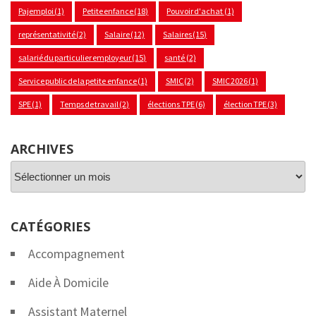
Pajemploi
(1)
Petite enfance
(18)
Pouvoir d'achat
(1)
représentativité
(2)
Salaire
(12)
Salaires
(15)
salarié du particulier employeur
(15)
santé
(2)
Service public de la petite enfance
(1)
SMIC
(2)
SMIC 2026
(1)
SPE
(1)
Temps de travail
(2)
élections TPE
(6)
élection TPE
(3)
ARCHIVES
Archives
CATÉGORIES
Accompagnement
Aide À Domicile
Assistant Maternel