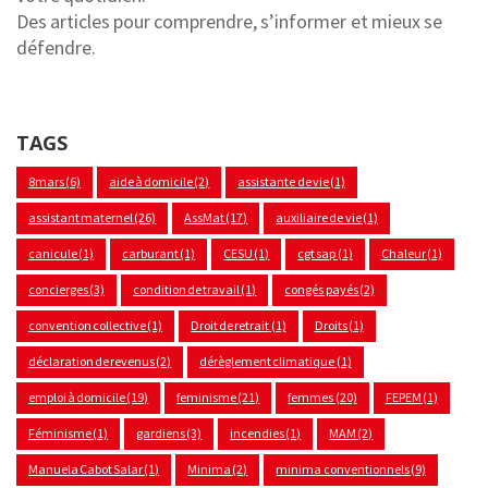
Des articles pour comprendre, s’informer et mieux se
défendre.
TAGS
8mars
(6)
aide à domicile
(2)
assistante de vie
(1)
assistant maternel
(26)
AssMat
(17)
auxiliaire de vie
(1)
canicule
(1)
carburant
(1)
CESU
(1)
cgt sap
(1)
Chaleur
(1)
concierges
(3)
condition de travail
(1)
congés payés
(2)
convention collective
(1)
Droit de retrait
(1)
Droits
(1)
déclaration de revenus
(2)
dérèglement climatique
(1)
emploi à domicile
(19)
feminisme
(21)
femmes
(20)
FEPEM
(1)
Féminisme
(1)
gardiens
(3)
incendies
(1)
MAM
(2)
Manuela Cabot Salar
(1)
Minima
(2)
minima conventionnels
(9)