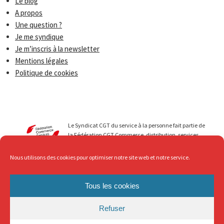
Le blog
A propos
Une question ?
Je me syndique
Je m’inscris à la newsletter
Mentions légales
Politique de cookies
Le Syndicat CGT du service à la personne fait partie de
la Fédération CGT Commerce, distribution, services.
Nous menons avec vous des luttes qui permettent de
faire progresser les droits de tous les travailleurs du
Nous utilisons des cookies pour optimiser notre site web et notre service.
secteur du Service à la personne. Au service de ... mais
avec Respect, c’est ce que nous revendiquons !
Tous les cookies
Refuser