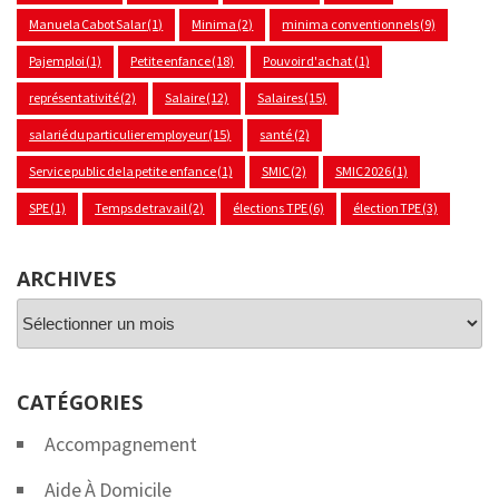
Manuela Cabot Salar
(1)
Minima
(2)
minima conventionnels
(9)
Pajemploi
(1)
Petite enfance
(18)
Pouvoir d'achat
(1)
représentativité
(2)
Salaire
(12)
Salaires
(15)
salarié du particulier employeur
(15)
santé
(2)
Service public de la petite enfance
(1)
SMIC
(2)
SMIC 2026
(1)
SPE
(1)
Temps de travail
(2)
élections TPE
(6)
élection TPE
(3)
ARCHIVES
Archives
CATÉGORIES
Accompagnement
Aide À Domicile