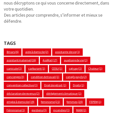
nous décryptons ce qui vous concerne directement, dans
votre quotidien.
Des articles pour comprendre, s’informer et mieux se
défendre.
TAGS
8mars
(6)
aide à domicile
(2)
assistante de vie
(1)
assistant maternel
(26)
AssMat
(17)
auxiliaire de vie
(1)
canicule
(1)
carburant
(1)
CESU
(1)
cgt sap
(1)
Chaleur
(1)
concierges
(3)
condition de travail
(1)
congés payés
(2)
convention collective
(1)
Droit de retrait
(1)
Droits
(1)
déclaration de revenus
(2)
dérèglement climatique
(1)
emploi à domicile
(19)
feminisme
(21)
femmes
(20)
FEPEM
(1)
Féminisme
(1)
gardiens
(3)
incendies
(1)
MAM
(2)