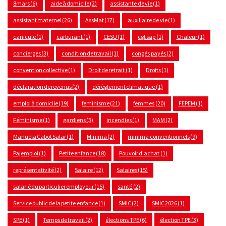
8mars
(6)
aide à domicile
(2)
assistante de vie
(1)
assistant maternel
(26)
AssMat
(17)
auxiliaire de vie
(1)
canicule
(1)
carburant
(1)
CESU
(1)
cgt sap
(1)
Chaleur
(1)
concierges
(3)
condition de travail
(1)
congés payés
(2)
convention collective
(1)
Droit de retrait
(1)
Droits
(1)
déclaration de revenus
(2)
dérèglement climatique
(1)
emploi à domicile
(19)
feminisme
(21)
femmes
(20)
FEPEM
(1)
Féminisme
(1)
gardiens
(3)
incendies
(1)
MAM
(2)
Manuela Cabot Salar
(1)
Minima
(2)
minima conventionnels
(9)
Pajemploi
(1)
Petite enfance
(18)
Pouvoir d'achat
(1)
représentativité
(2)
Salaire
(12)
Salaires
(15)
salarié du particulier employeur
(15)
santé
(2)
Service public de la petite enfance
(1)
SMIC
(2)
SMIC 2026
(1)
SPE
(1)
Temps de travail
(2)
élections TPE
(6)
élection TPE
(3)