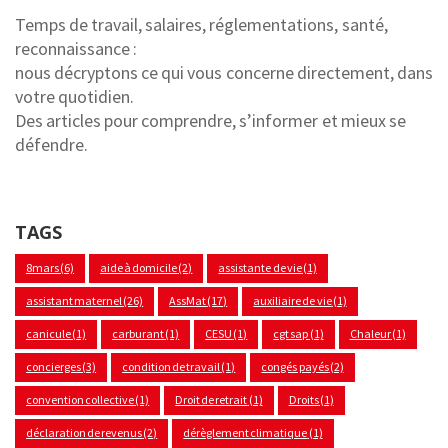
Temps de travail, salaires, réglementations, santé,
reconnaissance :
nous décryptons ce qui vous concerne directement, dans
votre quotidien.
Des articles pour comprendre, s’informer et mieux se
défendre.
TAGS
8mars
(6)
aide à domicile
(2)
assistante de vie
(1)
assistant maternel
(26)
AssMat
(17)
auxiliaire de vie
(1)
canicule
(1)
carburant
(1)
CESU
(1)
cgt sap
(1)
Chaleur
(1)
concierges
(3)
condition de travail
(1)
congés payés
(2)
convention collective
(1)
Droit de retrait
(1)
Droits
(1)
déclaration de revenus
(2)
dérèglement climatique
(1)