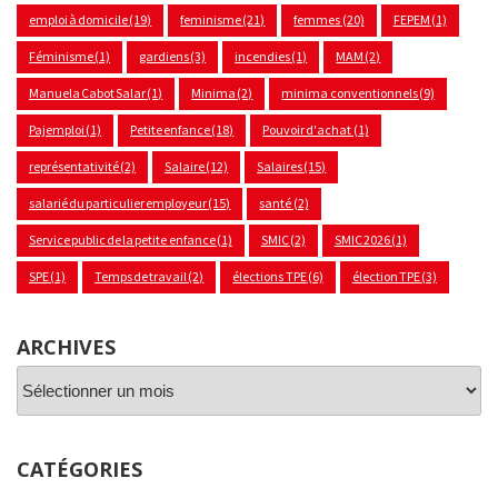
emploi à domicile
(19)
feminisme
(21)
femmes
(20)
FEPEM
(1)
Féminisme
(1)
gardiens
(3)
incendies
(1)
MAM
(2)
Manuela Cabot Salar
(1)
Minima
(2)
minima conventionnels
(9)
Pajemploi
(1)
Petite enfance
(18)
Pouvoir d'achat
(1)
représentativité
(2)
Salaire
(12)
Salaires
(15)
salarié du particulier employeur
(15)
santé
(2)
Service public de la petite enfance
(1)
SMIC
(2)
SMIC 2026
(1)
SPE
(1)
Temps de travail
(2)
élections TPE
(6)
élection TPE
(3)
ARCHIVES
Archives
CATÉGORIES