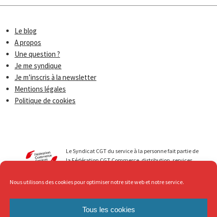
Le blog
A propos
Une question ?
Je me syndique
Je m’inscris à la newsletter
Mentions légales
Politique de cookies
Le Syndicat CGT du service à la personne fait partie de
la Fédération CGT Commerce, distribution, services.
Nous menons avec vous des luttes qui permettent de
faire progresser les droits de tous les travailleurs du
Nous utilisons des cookies pour optimiser notre site web et notre service.
secteur du Service à la personne. Au service de ... mais
avec Respect, c’est ce que nous revendiquons !
Tous les cookies