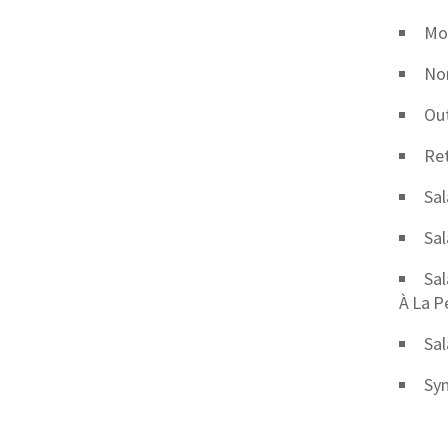
Mob
No
Out
Ret
Sal
Sal
Sal
À La P
Sal
Syn