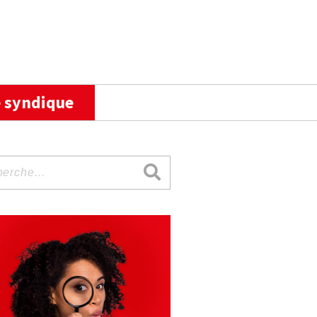
 syndique
rche