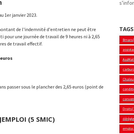
n
s’info
u 1er janvier 2023.
TAGS
montant de l'indemnité d'entretien ne peut être
 pour une journée de travail de 9 heures ni à 2,65
8mars
s de travail effectif.
assista
 euros
AssMat
carbur
Chaleu
ns passer sous le plancher des 2,65 euros (point de
conditi
convent
Droits
(
JEMPLOI (5 SMIC)
dérègl
emploi 