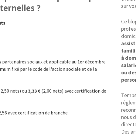
ternelles ?
sur vo
Ce blo
uts
profes
domici
assis
famili
à dom
es partenaires sociaux et applicable au 1er décembre
salari
mum fixé par le code de l'action sociale et de la
ou des
perso
(2,50 nets) ou
3,33 €
(2,60 nets) avec certification de
Temps 
réglem
reconn
,56 avec certification de branche.
nous d
direct
Des ar