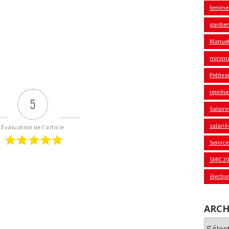
femme
gardie
Manuel
minima
Petite 
représe
5
Salaire
salarié
Évaluation de l'article
Service
SMIC 2
électio
ARCH
Archi