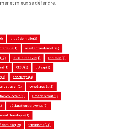
rmer et mieux se défendre.
(6)
aide à domicile
(2)
nte de vie
(1)
assistant maternel
(26)
(17)
auxiliaire de vie
(1)
canicule
(1)
ant
(1)
CESU
(1)
cgt sap
(1)
r
(1)
concierges
(3)
on de travail
(1)
congés payés
(2)
ion collective
(1)
Droit de retrait
(1)
1)
déclaration de revenus
(2)
ement climatique
(1)
à domicile
(19)
feminisme
(21)