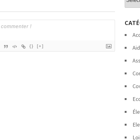
CATÉ
Ac
{}
[+]
Aid
Ass
Co
Co
Eco
Éle
Ele
Loi