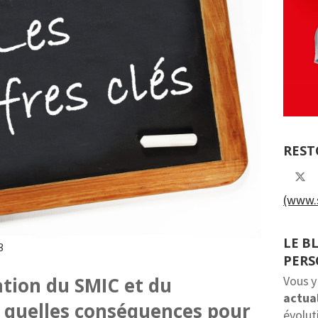
REST
(www.s
LE B
3
PER
ation du SMIC et du
Vous y
actual
quelles conséquences pour
évolut