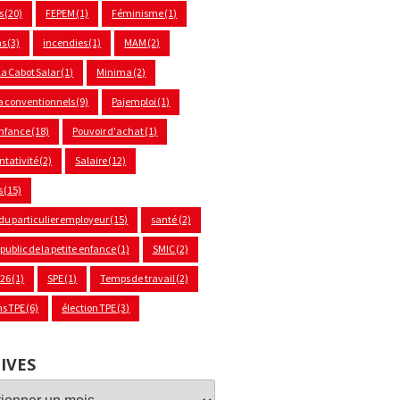
s
(20)
FEPEM
(1)
Féminisme
(1)
ns
(3)
incendies
(1)
MAM
(2)
a Cabot Salar
(1)
Minima
(2)
 conventionnels
(9)
Pajemploi
(1)
enfance
(18)
Pouvoir d'achat
(1)
ntativité
(2)
Salaire
(12)
s
(15)
 du particulier employeur
(15)
santé
(2)
 public de la petite enfance
(1)
SMIC
(2)
026
(1)
SPE
(1)
Temps de travail
(2)
ns TPE
(6)
élection TPE
(3)
IVES
ves