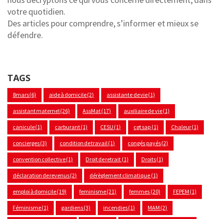
votre quotidien.
Des articles pour comprendre, s’informer et mieux se
défendre.
TAGS
8mars
(6)
aide à domicile
(2)
assistante de vie
(1)
assistant maternel
(26)
AssMat
(17)
auxiliaire de vie
(1)
canicule
(1)
carburant
(1)
CESU
(1)
cgt sap
(1)
Chaleur
(1)
concierges
(3)
condition de travail
(1)
congés payés
(2)
convention collective
(1)
Droit de retrait
(1)
Droits
(1)
déclaration de revenus
(2)
dérèglement climatique
(1)
emploi à domicile
(19)
feminisme
(21)
femmes
(20)
FEPEM
(1)
Féminisme
(1)
gardiens
(3)
incendies
(1)
MAM
(2)