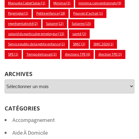
Manuela Cabot Salar
(1)
Minima
(2)
minima conventionnels
(9)
Pajemploi
(1)
Petite enfance
(18)
Pouvoir d'achat
(1)
représentativité
(2)
Salaire
(12)
Salaires
(15)
salarié du particulier employeur
(15)
santé
(2)
Service public de la petite enfance
(1)
SMIC
(2)
SMIC 2026
(1)
SPE
(1)
Temps de travail
(2)
élections TPE
(6)
élection TPE
(3)
ARCHIVES
Archives
CATÉGORIES
Accompagnement
Aide À Domicile