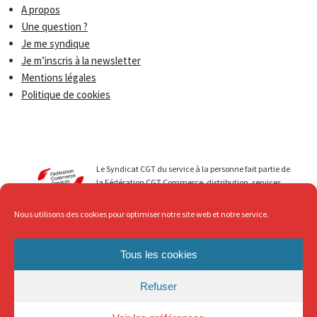
A propos
Une question ?
Je me syndique
Je m’inscris à la newsletter
Mentions légales
Politique de cookies
Le Syndicat CGT du service à la personne fait partie de
la Fédération CGT Commerce, distribution, services.
Nous menons avec vous des luttes qui permettent de
faire progresser les droits de tous les travailleurs du
Nous utilisons des cookies pour optimiser notre site web et notre service.
secteur du Service à la personne. Au service de ... mais
avec Respect, c’est ce que nous revendiquons !
Tous les cookies
Refuser