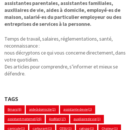
assistantes parentales, assistantes familiales,
auxiliaires de vie, aides à domicile, employé·es de
maison, salarié·es du particulier employeur ou des
entreprises de services à la personne.
Temps de travail, salaires, réglementations, santé,
reconnaissance :
nous décryptons ce qui vous concerne directement, dans
votre quotidien.
Des articles pour comprendre, s’informer et mieux se
défendre.
TAGS
8mars
(6)
aide à domicile
(2)
assistante de vie
(1)
assistant maternel
(26)
AssMat
(17)
auxiliaire de vie
(1)
canicule
(1)
carburant
(1)
CESU
(1)
cgt sap
(1)
Chaleur
(1)