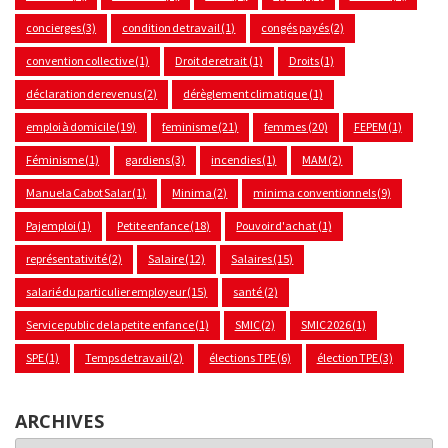
concierges
(3)
condition de travail
(1)
congés payés
(2)
convention collective
(1)
Droit de retrait
(1)
Droits
(1)
déclaration de revenus
(2)
dérèglement climatique
(1)
emploi à domicile
(19)
feminisme
(21)
femmes
(20)
FEPEM
(1)
Féminisme
(1)
gardiens
(3)
incendies
(1)
MAM
(2)
Manuela Cabot Salar
(1)
Minima
(2)
minima conventionnels
(9)
Pajemploi
(1)
Petite enfance
(18)
Pouvoir d'achat
(1)
représentativité
(2)
Salaire
(12)
Salaires
(15)
salarié du particulier employeur
(15)
santé
(2)
Service public de la petite enfance
(1)
SMIC
(2)
SMIC 2026
(1)
SPE
(1)
Temps de travail
(2)
élections TPE
(6)
élection TPE
(3)
ARCHIVES