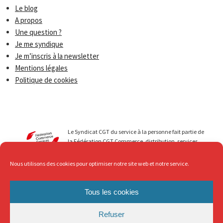
Le blog
A propos
Une question ?
Je me syndique
Je m’inscris à la newsletter
Mentions légales
Politique de cookies
Le Syndicat CGT du service à la personne fait partie de
la Fédération CGT Commerce, distribution, services.
Nous menons avec vous des luttes qui permettent de
faire progresser les droits de tous les travailleurs du
Nous utilisons des cookies pour optimiser notre site web et notre service.
secteur du Service à la personne. Au service de ... mais
avec Respect, c’est ce que nous revendiquons !
Tous les cookies
Refuser