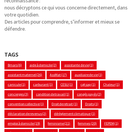
reconnaissance :
nous décryptons ce qui vous concerne directement, dans
votre quotidien.
Des articles pour comprendre, s’informer et mieux se
défendre.
TAGS
8mars
(6)
aide à domicile
(2)
assistante de vie
(1)
assistant maternel
(26)
AssMat
(17)
auxiliaire de vie
(1)
canicule
(1)
carburant
(1)
CESU
(1)
cgt sap
(1)
Chaleur
(1)
concierges
(3)
condition de travail
(1)
congés payés
(2)
convention collective
(1)
Droit de retrait
(1)
Droits
(1)
déclaration de revenus
(2)
dérèglement climatique
(1)
emploi à domicile
(19)
feminisme
(21)
femmes
(20)
FEPEM
(1)