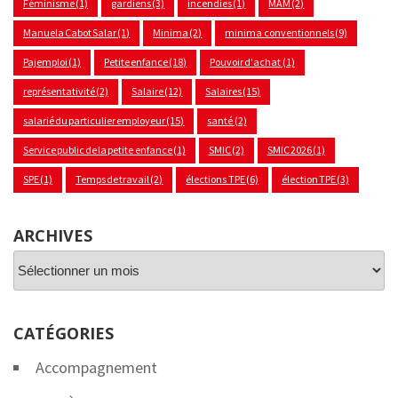
Féminisme
(1)
gardiens
(3)
incendies
(1)
MAM
(2)
Manuela Cabot Salar
(1)
Minima
(2)
minima conventionnels
(9)
Pajemploi
(1)
Petite enfance
(18)
Pouvoir d'achat
(1)
représentativité
(2)
Salaire
(12)
Salaires
(15)
salarié du particulier employeur
(15)
santé
(2)
Service public de la petite enfance
(1)
SMIC
(2)
SMIC 2026
(1)
SPE
(1)
Temps de travail
(2)
élections TPE
(6)
élection TPE
(3)
ARCHIVES
Archives
CATÉGORIES
Accompagnement