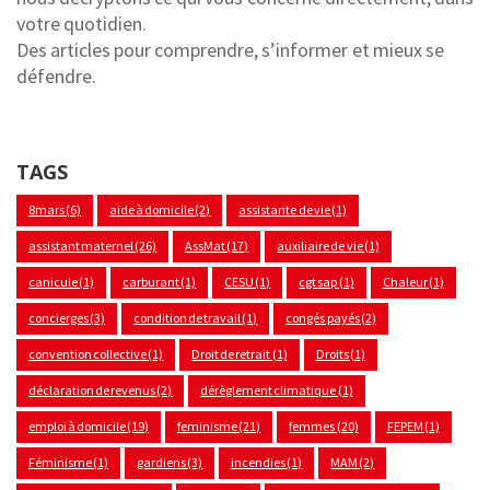
votre quotidien.
Des articles pour comprendre, s’informer et mieux se
défendre.
TAGS
8mars
(6)
aide à domicile
(2)
assistante de vie
(1)
assistant maternel
(26)
AssMat
(17)
auxiliaire de vie
(1)
canicule
(1)
carburant
(1)
CESU
(1)
cgt sap
(1)
Chaleur
(1)
concierges
(3)
condition de travail
(1)
congés payés
(2)
convention collective
(1)
Droit de retrait
(1)
Droits
(1)
déclaration de revenus
(2)
dérèglement climatique
(1)
emploi à domicile
(19)
feminisme
(21)
femmes
(20)
FEPEM
(1)
Féminisme
(1)
gardiens
(3)
incendies
(1)
MAM
(2)