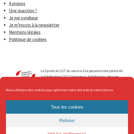
A propos
Une question ?
Je me syndique
Je m’inscris à la newsletter
Mentions légales
Politique de cookies
Le Syndicat CGT du service à la personne fait partie de
la Fédération CGT Commerce, distribution, services.
Nous menons avec vous des luttes qui permettent de
faire progresser les droits de tous les travailleurs du
Nous utilisons des cookies pour optimiser notre site web et notre service.
secteur du Service à la personne. Au service de ... mais
avec Respect, c’est ce que nous revendiquons !
Tous les cookies
Refuser
Voir les préférences