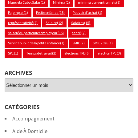
Manuela Cabot Salar
(1)
Minima
(2)
minima conventionnels
(9)
Pajemploi
(1)
Petite enfance
(18)
Pouvoir d'achat
(1)
représentativité
(2)
Salaire
(12)
Salaires
(15)
salarié du particulier employeur
(15)
santé
(2)
Service public de la petite enfance
(1)
SMIC
(2)
SMIC 2026
(1)
SPE
(1)
Temps de travail
(2)
élections TPE
(6)
élection TPE
(3)
ARCHIVES
Archives
CATÉGORIES
Accompagnement
Aide À Domicile