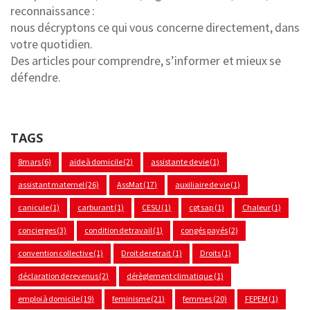
reconnaissance :
nous décryptons ce qui vous concerne directement, dans
votre quotidien.
Des articles pour comprendre, s’informer et mieux se
défendre.
TAGS
8mars
(6)
aide à domicile
(2)
assistante de vie
(1)
assistant maternel
(26)
AssMat
(17)
auxiliaire de vie
(1)
canicule
(1)
carburant
(1)
CESU
(1)
cgt sap
(1)
Chaleur
(1)
concierges
(3)
condition de travail
(1)
congés payés
(2)
convention collective
(1)
Droit de retrait
(1)
Droits
(1)
déclaration de revenus
(2)
dérèglement climatique
(1)
emploi à domicile
(19)
feminisme
(21)
femmes
(20)
FEPEM
(1)