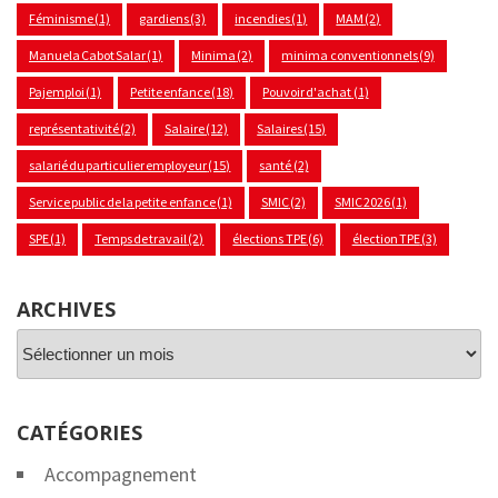
Féminisme
(1)
gardiens
(3)
incendies
(1)
MAM
(2)
Manuela Cabot Salar
(1)
Minima
(2)
minima conventionnels
(9)
Pajemploi
(1)
Petite enfance
(18)
Pouvoir d'achat
(1)
représentativité
(2)
Salaire
(12)
Salaires
(15)
salarié du particulier employeur
(15)
santé
(2)
Service public de la petite enfance
(1)
SMIC
(2)
SMIC 2026
(1)
SPE
(1)
Temps de travail
(2)
élections TPE
(6)
élection TPE
(3)
ARCHIVES
Archives
CATÉGORIES
Accompagnement