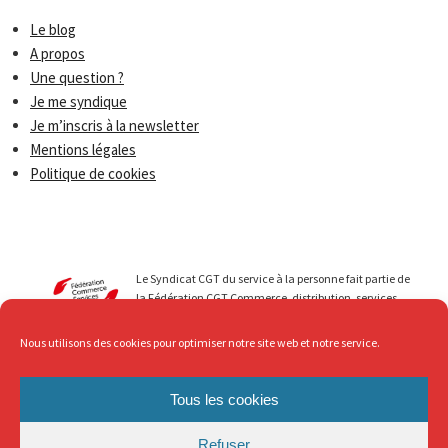
Le blog
A propos
Une question ?
Je me syndique
Je m’inscris à la newsletter
Mentions légales
Politique de cookies
Le Syndicat CGT du service à la personne fait partie de
la Fédération CGT Commerce, distribution, services.
Nous menons avec vous des luttes qui permettent de
faire progresser les droits de tous les travailleurs du
Nous utilisons des cookies pour optimiser notre site web et notre service.
secteur du Service à la personne. Au service de ... mais
avec Respect, c’est ce que nous revendiquons !
Tous les cookies
Refuser