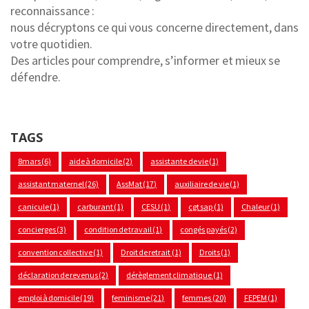
reconnaissance :
nous décryptons ce qui vous concerne directement, dans
votre quotidien.
Des articles pour comprendre, s’informer et mieux se
défendre.
TAGS
8mars
(6)
aide à domicile
(2)
assistante de vie
(1)
assistant maternel
(26)
AssMat
(17)
auxiliaire de vie
(1)
canicule
(1)
carburant
(1)
CESU
(1)
cgt sap
(1)
Chaleur
(1)
concierges
(3)
condition de travail
(1)
congés payés
(2)
convention collective
(1)
Droit de retrait
(1)
Droits
(1)
déclaration de revenus
(2)
dérèglement climatique
(1)
emploi à domicile
(19)
feminisme
(21)
femmes
(20)
FEPEM
(1)