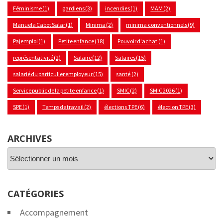
Féminisme
(1)
gardiens
(3)
incendies
(1)
MAM
(2)
Manuela Cabot Salar
(1)
Minima
(2)
minima conventionnels
(9)
Pajemploi
(1)
Petite enfance
(18)
Pouvoir d'achat
(1)
représentativité
(2)
Salaire
(12)
Salaires
(15)
salarié du particulier employeur
(15)
santé
(2)
Service public de la petite enfance
(1)
SMIC
(2)
SMIC 2026
(1)
SPE
(1)
Temps de travail
(2)
élections TPE
(6)
élection TPE
(3)
ARCHIVES
Archives
CATÉGORIES
Accompagnement