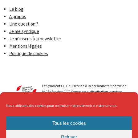
Le blog
A propos
Une question ?
Je me syndique
Je m’inscris à la newsletter
Mentions légales
Politique de cookies
Le Syndicat CGT du service à la personne fait partie de
la Fédération CGT Commerce, distribution, services.
Nous menons avec vous des luttes qui permettent de
faire progresser les droits de tous les travailleurs du
Nous utilisons des cookies pour optimiser notre site web et notre service.
secteur du Service à la personne. Au service de ... mais
avec Respect, c’est ce que nous revendiquons !
Tous les cookies
Refuser