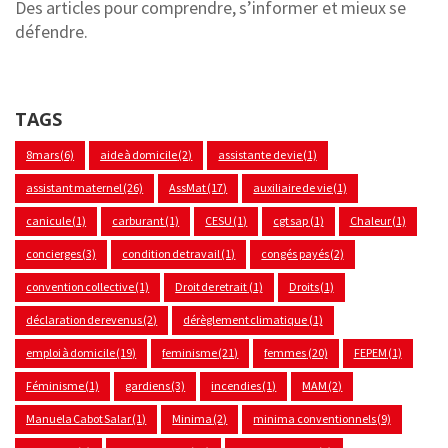
Des articles pour comprendre, s’informer et mieux se
défendre.
TAGS
8mars
(6)
aide à domicile
(2)
assistante de vie
(1)
assistant maternel
(26)
AssMat
(17)
auxiliaire de vie
(1)
canicule
(1)
carburant
(1)
CESU
(1)
cgt sap
(1)
Chaleur
(1)
concierges
(3)
condition de travail
(1)
congés payés
(2)
convention collective
(1)
Droit de retrait
(1)
Droits
(1)
déclaration de revenus
(2)
dérèglement climatique
(1)
emploi à domicile
(19)
feminisme
(21)
femmes
(20)
FEPEM
(1)
Féminisme
(1)
gardiens
(3)
incendies
(1)
MAM
(2)
Manuela Cabot Salar
(1)
Minima
(2)
minima conventionnels
(9)