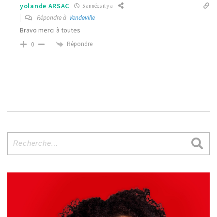
yolande ARSAC
5 années il y a
Répondre à
Vendeville
Bravo merci à toutes
Répondre
0
Recherche
pour
: