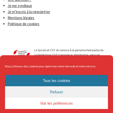
Je me syndique
Je m’inscris à la newsletter
Mentions légales
Politique de cookies
Le Syndicat CGT du service à la personne fait partie de
la Fédération CGT Commerce, distribution, services.
Nous menons avec vous des luttes qui permettent de
faire progresser les droits de tous les travailleurs du
Nous utilisons des cookies pour optimiser notre site web et notre service.
secteur du Service à la personne. Au service de ... mais
avec Respect, c’est ce que nous revendiquons !
Tous les cookies
Refuser
Voir les préférences
2
Contact
-
Mentions légales
© Syndicat CGT du Service à la Personne - 2018