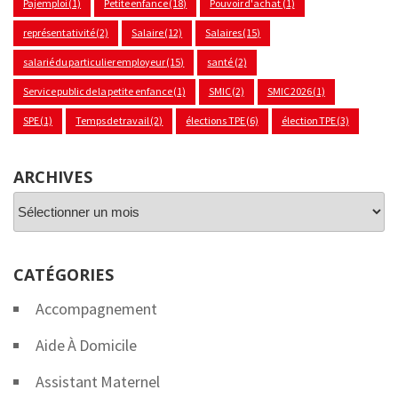
Pajemploi
(1)
Petite enfance
(18)
Pouvoir d'achat
(1)
représentativité
(2)
Salaire
(12)
Salaires
(15)
salarié du particulier employeur
(15)
santé
(2)
Service public de la petite enfance
(1)
SMIC
(2)
SMIC 2026
(1)
SPE
(1)
Temps de travail
(2)
élections TPE
(6)
élection TPE
(3)
ARCHIVES
Archives
CATÉGORIES
Accompagnement
Aide À Domicile
Assistant Maternel