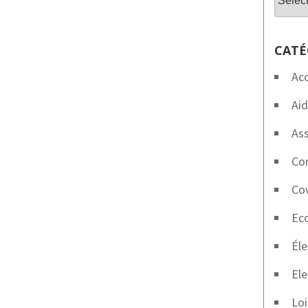
CATÉ
Ac
Aid
Ass
Co
Co
Eco
Éle
Ele
Loi