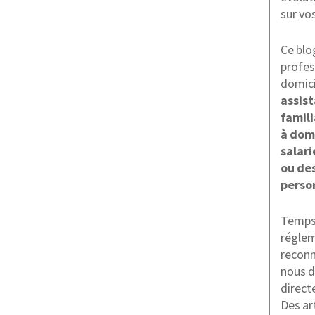
sur vo
Ce blo
profes
domici
assis
famili
à dom
salari
ou des
perso
Temps 
réglem
reconn
nous d
direct
Des ar