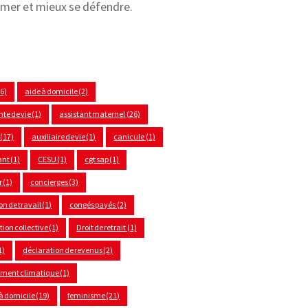
rmer et mieux se défendre.
(6)
aide à domicile
(2)
nte de vie
(1)
assistant maternel
(26)
(17)
auxiliaire de vie
(1)
canicule
(1)
ant
(1)
CESU
(1)
cgt sap
(1)
r
(1)
concierges
(3)
on de travail
(1)
congés payés
(2)
ion collective
(1)
Droit de retrait
(1)
1)
déclaration de revenus
(2)
ement climatique
(1)
à domicile
(19)
feminisme
(21)