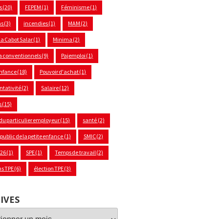
s
(20)
FEPEM
(1)
Féminisme
(1)
ns
(3)
incendies
(1)
MAM
(2)
a Cabot Salar
(1)
Minima
(2)
 conventionnels
(9)
Pajemploi
(1)
enfance
(18)
Pouvoir d'achat
(1)
ntativité
(2)
Salaire
(12)
s
(15)
 du particulier employeur
(15)
santé
(2)
 public de la petite enfance
(1)
SMIC
(2)
026
(1)
SPE
(1)
Temps de travail
(2)
ns TPE
(6)
élection TPE
(3)
IVES
ves