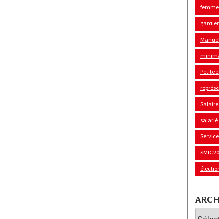
femme
gardie
Manuel
minima
Petite 
représe
Salaire
salarié
Service
SMIC 2
électio
ARCH
Archi