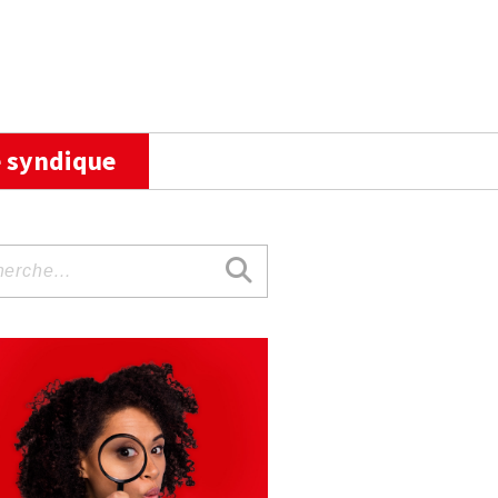
 syndique
rche