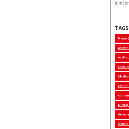
s’info
TAGS
8mars
assista
AssMat
carbur
Chaleu
conditi
convent
Droits
(
dérègl
emploi 