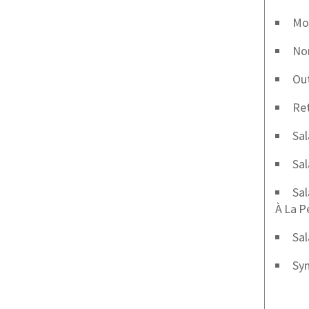
Mob
No
Out
Ret
Sal
Sal
Sal
À La P
Sal
Syn