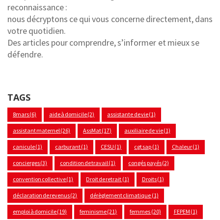
reconnaissance :
nous décryptons ce qui vous concerne directement, dans
votre quotidien.
Des articles pour comprendre, s’informer et mieux se
défendre.
TAGS
8mars
(6)
aide à domicile
(2)
assistante de vie
(1)
assistant maternel
(26)
AssMat
(17)
auxiliaire de vie
(1)
canicule
(1)
carburant
(1)
CESU
(1)
cgt sap
(1)
Chaleur
(1)
concierges
(3)
condition de travail
(1)
congés payés
(2)
convention collective
(1)
Droit de retrait
(1)
Droits
(1)
déclaration de revenus
(2)
dérèglement climatique
(1)
emploi à domicile
(19)
feminisme
(21)
femmes
(20)
FEPEM
(1)