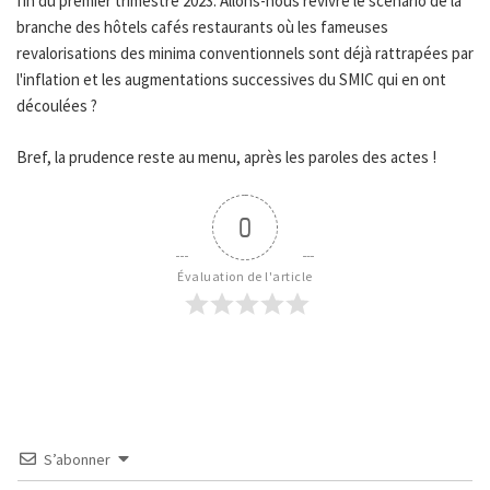
fin du premier trimestre 2023. Allons-nous revivre le scénario de la
branche des hôtels cafés restaurants où les fameuses
revalorisations des minima conventionnels sont déjà rattrapées par
l'inflation et les augmentations successives du SMIC qui en ont
découlées ?
Bref, la prudence reste au menu, après les paroles des actes !
0
Évaluation de l'article
S’abonner