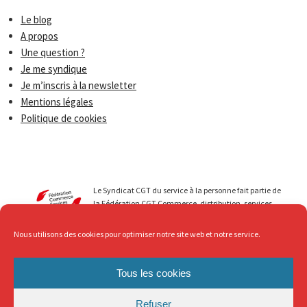
Le blog
A propos
Une question ?
Je me syndique
Je m’inscris à la newsletter
Mentions légales
Politique de cookies
Le Syndicat CGT du service à la personne fait partie de
la Fédération CGT Commerce, distribution, services.
Nous menons avec vous des luttes qui permettent de
faire progresser les droits de tous les travailleurs du
Nous utilisons des cookies pour optimiser notre site web et notre service.
secteur du Service à la personne. Au service de ... mais
avec Respect, c’est ce que nous revendiquons !
Tous les cookies
Refuser