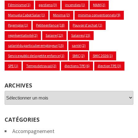
Féminisme
(1)
gardiens
(3)
incendies
(1)
MAM
(2)
Manuela Cabot Salar
(1)
Minima
(2)
minima conventionnels
(9)
Pajemploi
(1)
Petite enfance
(18)
Pouvoir d'achat
(1)
représentativité
(2)
Salaire
(12)
Salaires
(15)
salarié du particulier employeur
(15)
santé
(2)
Service public de la petite enfance
(1)
SMIC
(2)
SMIC 2026
(1)
SPE
(1)
Temps de travail
(2)
élections TPE
(6)
élection TPE
(3)
ARCHIVES
Archives
CATÉGORIES
Accompagnement