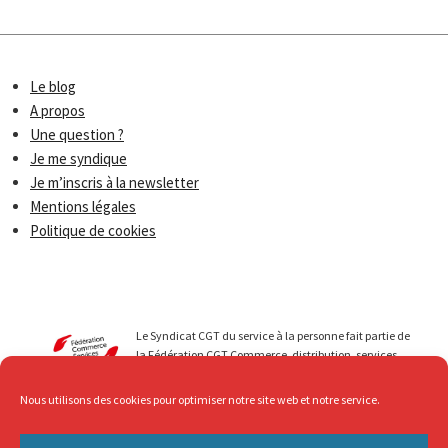
Le blog
A propos
Une question ?
Je me syndique
Je m’inscris à la newsletter
Mentions légales
Politique de cookies
Le Syndicat CGT du service à la personne fait partie de
la Fédération CGT Commerce, distribution, services.
Nous menons avec vous des luttes qui permettent de
faire progresser les droits de tous les travailleurs du
Nous utilisons des cookies pour optimiser notre site web et notre service.
secteur du Service à la personne. Au service de ... mais
avec Respect, c’est ce que nous revendiquons !