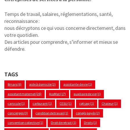
Temps de travail, salaires, réglementations, santé,
reconnaissance :
nous décryptons ce qui vous concerne directement, dans
votre quotidien.
Des articles pour comprendre, s’informer et mieux se
défendre.
TAGS
8mars
(6)
aide à domicile
(2)
assistante de vie
(1)
assistant maternel
(26)
AssMat
(17)
auxiliaire de vie
(1)
canicule
(1)
carburant
(1)
CESU
(1)
cgt sap
(1)
Chaleur
(1)
concierges
(3)
condition de travail
(1)
congés payés
(2)
convention collective
(1)
Droit de retrait
(1)
Droits
(1)