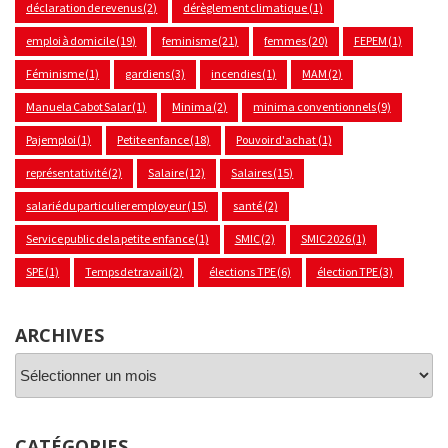
déclaration de revenus
(2)
dérèglement climatique
(1)
emploi à domicile
(19)
feminisme
(21)
femmes
(20)
FEPEM
(1)
Féminisme
(1)
gardiens
(3)
incendies
(1)
MAM
(2)
Manuela Cabot Salar
(1)
Minima
(2)
minima conventionnels
(9)
Pajemploi
(1)
Petite enfance
(18)
Pouvoir d'achat
(1)
représentativité
(2)
Salaire
(12)
Salaires
(15)
salarié du particulier employeur
(15)
santé
(2)
Service public de la petite enfance
(1)
SMIC
(2)
SMIC 2026
(1)
SPE
(1)
Temps de travail
(2)
élections TPE
(6)
élection TPE
(3)
ARCHIVES
Archives
CATÉGORIES