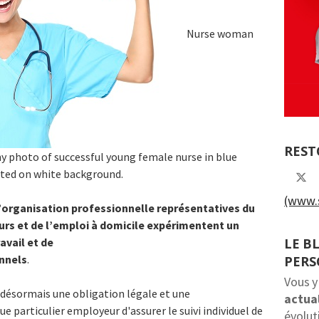
Nurse woman
REST
 photo of successful young female nurse in blue
ated on white background.
(www.s
l’organisation professionnelle représentatives du
urs et de l’emploi à domicile expérimentent un
LE B
avail et de
onnels
.
PER
Vous y
 désormais une obligation légale et une
actual
e particulier employeur d'assurer le suivi individuel de
évolut