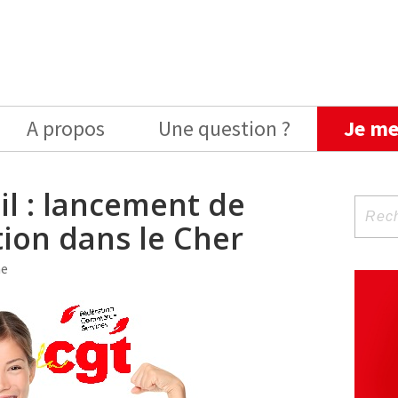
A propos
Une question ?
Je me
il : lancement de
Reche
pour
ion dans le Cher
:
ne