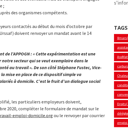
s’info
e ;
s auprès des organismes compétents.
loyeurs contactés au début du mois d’octobre par
TAGS
l’Urssaf) doivent renvoyer un mandat avant le 14
8mars
assista
nt de l’APPOGN : « Cette expérimentation est une
AssMat
notre secteur qui se veut exemplaire dans le
carbur
anté au travail ». De son côté Stéphane Fustec, Vice-
la mise en place de ce dispositif simple va
Chaleu
lariés à domicile. C’est le fruit d’un dialogue social
conditi
convent
plifié, les particuliers employeurs doivent,
Droits
(
re 2020, compléter le formulaire de mandat sur le
dérègl
travail-emploi-domicile.org
ou le renvoyer par courrier
emploi 