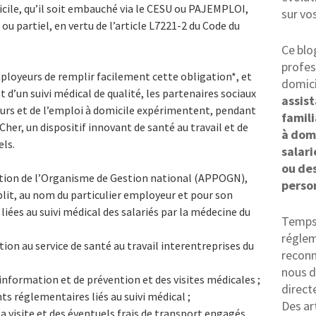
micile, qu’il soit embauché via le CESU ou PAJEMPLOI,
sur vo
u partiel, en vertu de l’article L7221-2 du Code du
Ce blo
profes
ployeurs de remplir facilement cette obligation*, et
domici
t d’un suivi médical de qualité, les partenaires sociaux
assis
eurs et de l’emploi à domicile expérimentent, pendant
famili
her, un dispositif innovant de santé au travail et de
à dom
els.
salari
ou des
ration de l’Organisme de Gestion national (APPOGN),
perso
lit, au nom du particulier employeur et pour son
iées au suivi médical des salariés par la médecine du
Temps 
réglem
ion au service de santé au travail interentreprises du
reconn
nous d
d’information et de prévention et des visites médicales ;
direct
s réglementaires liés au suivi médical ;
Des ar
a visite et des éventuels frais de transport engagés