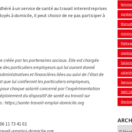
femme
adhéré à un service de santé au travail interentreprises
gardie
oyés à domicile, il peut choisir de ne pas participer à
Manuel
minima
Petite 
représe
e créée par les partenaires sociaux. Elle est chargée
Salaire
 des particuliers employeurs qui lui auront donné
salarié
inistratives et financières liées au suivi de l’état de
t que lui confieront les particuliers employeurs,
Service
 pour chaque salarié concerné par l’expérimentation
SMIC 2
ploiement du dispositif de santé au travail sur
électio
us : https://sante-travail-emploi-domicile.org
ARCH
6 11 73 41 02
Archi
ravail-emploi-domicile.org