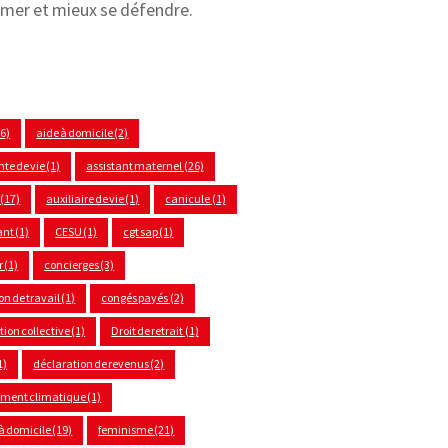
rmer et mieux se défendre.
(6)
aide à domicile
(2)
nte de vie
(1)
assistant maternel
(26)
(17)
auxiliaire de vie
(1)
canicule
(1)
ant
(1)
CESU
(1)
cgt sap
(1)
r
(1)
concierges
(3)
on de travail
(1)
congés payés
(2)
ion collective
(1)
Droit de retrait
(1)
1)
déclaration de revenus
(2)
ement climatique
(1)
à domicile
(19)
feminisme
(21)