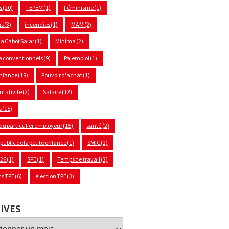
s
(20)
FEPEM
(1)
Féminisme
(1)
ns
(3)
incendies
(1)
MAM
(2)
a Cabot Salar
(1)
Minima
(2)
 conventionnels
(9)
Pajemploi
(1)
enfance
(18)
Pouvoir d'achat
(1)
ntativité
(2)
Salaire
(12)
s
(15)
 du particulier employeur
(15)
santé
(2)
 public de la petite enfance
(1)
SMIC
(2)
026
(1)
SPE
(1)
Temps de travail
(2)
ns TPE
(6)
élection TPE
(3)
IVES
ves