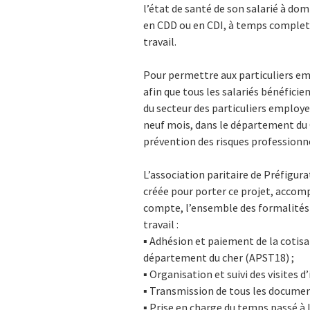
l’état de santé de son salarié à do
en CDD ou en CDI, à temps complet o
travail.
Pour permettre aux particuliers em
afin que tous les salariés bénéficien
du secteur des particuliers employ
neuf mois, dans le département du C
prévention des risques professionn
L’association paritaire de Préfigu
créée pour porter ce projet, accomp
compte, l’ensemble des formalités l
travail :
▪ Adhésion et paiement de la cotisat
département du cher (APST18) ;
▪ Organisation et suivi des visites 
▪ Transmission de tous les document
▪ Prise en charge du temps passé à l