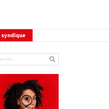
 syndique
rche