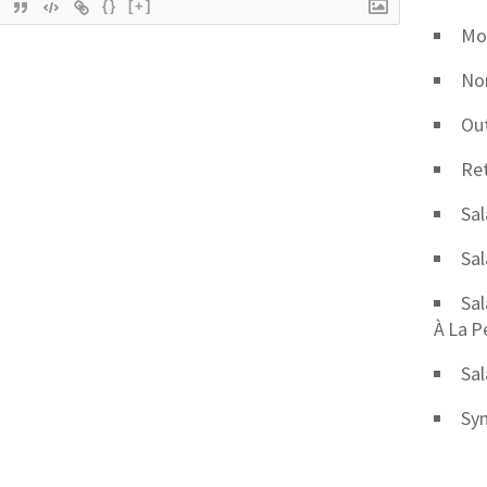
{}
[+]
Mob
No
Out
Ret
Sal
Sal
Sal
À La P
Sal
Syn