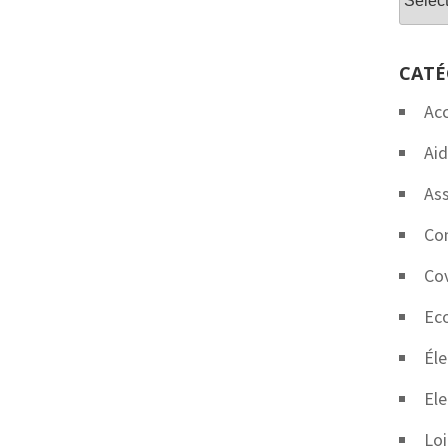
CATÉ
Ac
Aid
Ass
Co
Co
Eco
Éle
Ele
Loi