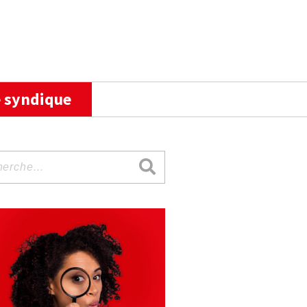
 syndique
rche