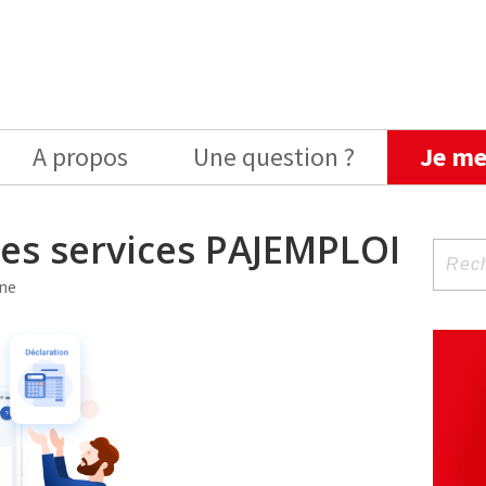
A propos
Une question ?
Je me
les services PAJEMPLOI
Reche
pour
ne
: