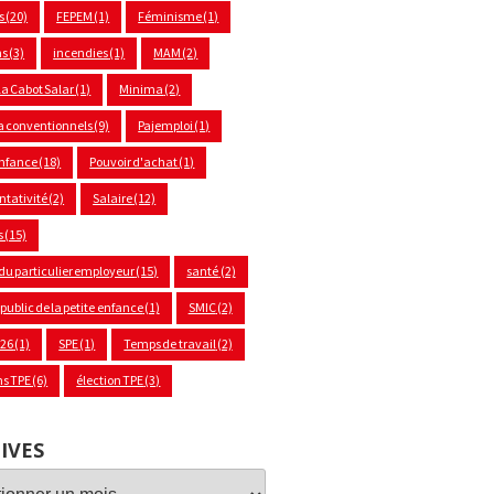
s
(20)
FEPEM
(1)
Féminisme
(1)
ns
(3)
incendies
(1)
MAM
(2)
a Cabot Salar
(1)
Minima
(2)
 conventionnels
(9)
Pajemploi
(1)
enfance
(18)
Pouvoir d'achat
(1)
ntativité
(2)
Salaire
(12)
s
(15)
 du particulier employeur
(15)
santé
(2)
 public de la petite enfance
(1)
SMIC
(2)
026
(1)
SPE
(1)
Temps de travail
(2)
ns TPE
(6)
élection TPE
(3)
IVES
ves