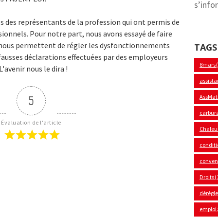
s’info
s des représentants de la profession qui ont permis de
sionnels. Pour notre part, nous avons essayé de faire
i nous permettent de régler les dysfonctionnements
TAGS
u fausses déclarations effectuées par des employeurs
8mars
'avenir nous le dira !
assista
AssMat
5
carbur
Évaluation de l'article
Chaleu
conditi
convent
Droits
(
dérègl
emploi 