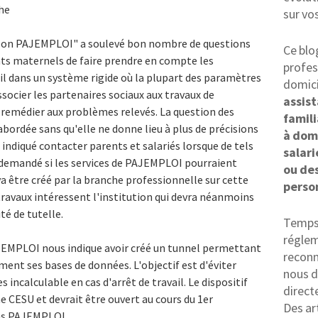
che
sur vo
"Mon PAJEMPLOI" a soulevé bon nombre de questions
Ce blo
ants maternels de faire prendre en compte les
profes
ail dans un système rigide où la plupart des paramètres
domici
socier les partenaires sociaux aux travaux de
assis
de remédier aux problèmes relevés. La question des
famili
abordée sans qu'elle ne donne lieu à plus de précisions
à dom
a indiqué contacter parents et salariés lorsque de tels
salari
 demandé si les services de PAJEMPLOI pourraient
ou des
va être créé par la branche professionnelle sur cette
perso
travaux intéressent l'institution qui devra néanmoins
té de tutelle.
Temps 
réglem
AJEMPLOI nous indique avoir créé un tunnel permettant
reconn
ment ses bases de données. L'objectif est d'éviter
nous d
 incalculable en cas d'arrêt de travail. Le dispositif
direct
 CESU et devrait être ouvert au cours du 1er
Des ar
ons PAJEMPLOI.