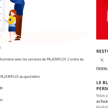
I
REST
décembre avec les services de PAJEMPLOI. L'ordre du
(www.s
 PAJEMPLOI au quotidien
LE B
PER
AM
Vous y
er
actual
évolut