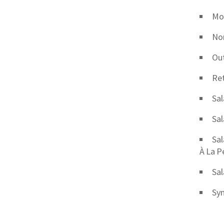
Mob
No
Out
Ret
Sal
Sal
Sal
À La P
Sal
Syn