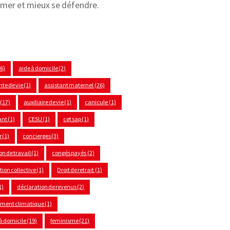
rmer et mieux se défendre.
(6)
aide à domicile
(2)
nte de vie
(1)
assistant maternel
(26)
(17)
auxiliaire de vie
(1)
canicule
(1)
ant
(1)
CESU
(1)
cgt sap
(1)
r
(1)
concierges
(3)
on de travail
(1)
congés payés
(2)
ion collective
(1)
Droit de retrait
(1)
1)
déclaration de revenus
(2)
ement climatique
(1)
à domicile
(19)
feminisme
(21)